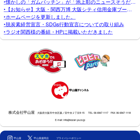
‣懐かしの「ガムパッチン」が「池上彰のニュースそうだったのか!!」で紹介されます！
‣【お知らせ】大阪・関西万博 大阪シティ信用金庫ブース出展のお知らせ
‣ホームページを更新しました。
‣脱炭素経営宣言・SDGs行動宣言についての取り組み
‣ラジオ関西様の番組・HPに掲載いただきました
株式会社甲山屋
大阪府大阪市中央区森ノ宮中央２丁目9-15
TEL: 06-6947-1117
FAX: 06-6947-1118
E-mail: info@kozan-ya.co.jp
甲山屋
甲山屋盛岡店
プライバシーポリシー