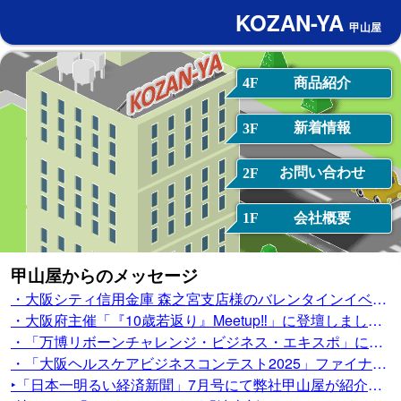
KOZAN-YA
甲山屋
商品紹介
4F
新着情報
3F
お問い合わせ
2F
会社概要
1F
甲山屋からのメッセージ
・大阪シティ信用金庫 森之宮支店様のバレンタインイベントにて吹き戻し体験会を実施しました。
・大阪府主催「『10歳若返り』Meetup‼」に登壇しました。
・「万博リボーンチャレンジ・ビジネス・エキスポ」に出展しました
・「大阪ヘルスケアビジネスコンテスト2025」ファイナリストに選出されました
‣「日本一明るい経済新聞」7月号にて弊社甲山屋が紹介されました