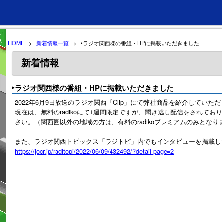
HOME
>
新着情報一覧
>
‣ラジオ関西様の番組・HPに掲載いただきました
新着情報
‣ラジオ関西様の番組・HPに掲載いただきました
2022年6月9日放送のラジオ関西「Clip」にて弊社商品を紹介していただ
現在は、無料のradikoにて1週間限定ですが、聞き逃し配信をされて
さい。（関西圏以外の地域の方は、有料のradikoプレミアムのみとな
また、ラジオ関西トピックス「ラジトピ」内でもインタビューを掲載し
https://jocr.jp/raditopi/2022/06/09/432492/?detail-page=2