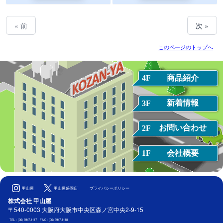
« 前
次 »
このページのトップへ
商品紹介
4F
新着情報
3F
お問い合わせ
2F
会社概要
1F
甲山屋
甲山屋盛岡店
プライバシーポリシー
株式会社 甲山屋
〒540-0003 大阪府大阪市中央区森ノ宮中央2-9-15
TEL：(06) 6947-1117 FAX：(06) 6947-1118