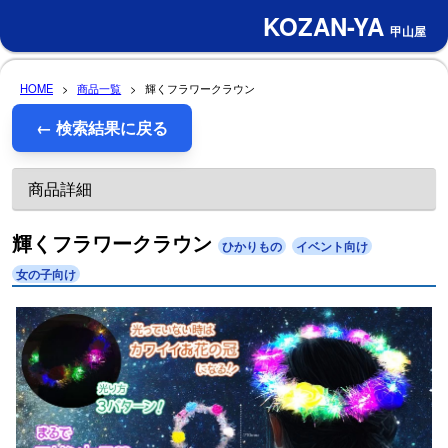
KOZAN-YA
甲山屋
HOME
>
商品一覧
>
輝くフラワークラウン
← 検索結果に戻る
商品詳細
輝くフラワークラウン
ひかりもの
イベント向け
女の子向け