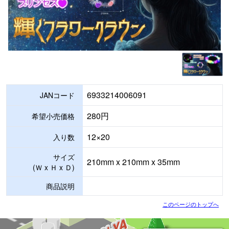
6933214006091
JANコード
280円
希望小売価格
12×20
入り数
サイズ
210mm x 210mm x 35mm
(Ｗ x Ｈ x Ｄ)
商品説明
このページのトップへ