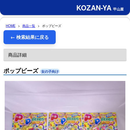
KOZAN-YA
甲山屋
HOME
>
商品一覧
>
ポップビーズ
← 検索結果に戻る
商品詳細
ポップビーズ
女の子向け